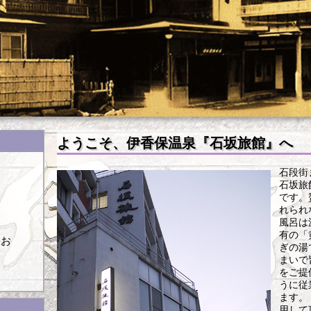
ようこそ、伊香保温泉『石坂旅館』へ
石段街
石坂旅
です。
れられ
風呂は
ま
有の「
てお
ぎの湯
まいで
をご提
うに従
ます。
用して