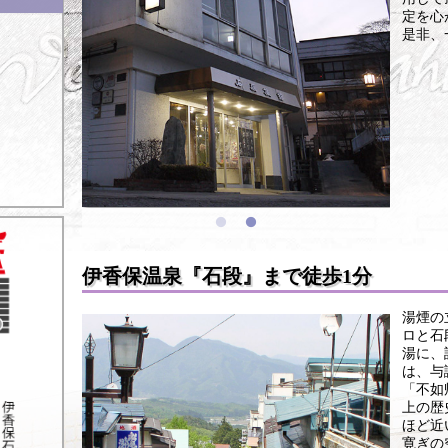
定を心
是非、
伊香保温泉『石段』まで徒歩1分
湯煙の
ロと石
湯に、
は、与
「不如
上の歴
ほど近
寛ぎの