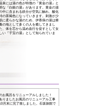
温泉には湯の色が特徴の『黄金の湯』と
明な『白銀の湯』があります。黄金の湯
の中に含まれる鉄分が空気に触れ、酸化
特の茶褐色になっていきます。刺激が少
肌に柔らかな湯のため、伊香保の湯は療
養の地として多くの人を癒してきまし
た、体を芯から温め血行を促すとして女
しい『子宝の湯』として知られていま
のお風呂をリニューアルしました！
ありましたお風呂のリニューアル工事
10月末に完了致しました。石坂旅館で