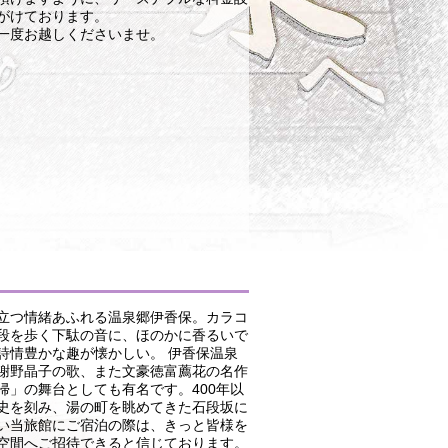
がけております。
一度お越しくださいませ。
立つ情緒あふれる温泉郷伊香保。カラコ
段を歩く下駄の音に、ほのかに香るいで
詩情豊かな趣が懐かしい。 伊香保温泉
謝野晶子の歌、また文豪徳富薦花の名作
帰」の舞台としても有名です。400年以
史を刻み、湯の町を眺めてきた石段坂に
い当旅館にご宿泊の際は、きっと皆様を
空間へご招待できると信じております。