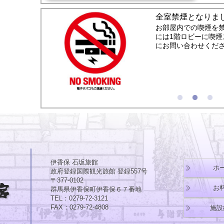
全室禁煙となりま
お部屋内での喫煙を
には1階ロビーに喫
にお問い合わせくだ
伊香保 石坂旅館
ホ
政府登録国際観光旅館 登録557号
〒377-0102
お
群馬県伊香保町伊香保６７番地
TEL：0279-72-3121
FAX：0279-72-4808
施設