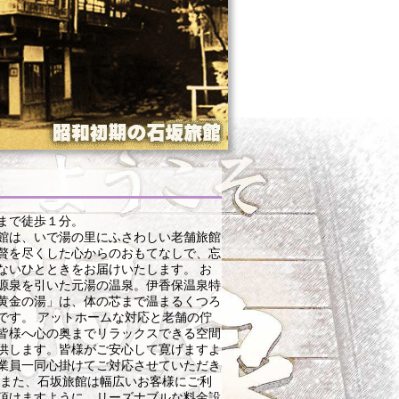
まで徒歩１分。
館は、いで湯の里にふさわしい老舗旅館
贅を尽くした心からのおもてなしで、忘
ないひとときをお届けいたします。 お
源泉を引いた元湯の温泉。伊香保温泉特
黄金の湯」は、体の芯まで温まるくつろ
です。 アットホームな対応と老舗の佇
皆様へ心の奥までリラックスできる空間
供します。皆様がご安心して寛げますよ
業員一同心掛けてご対応させていただき
 また、石坂旅館は幅広いお客様にご利
頂けますように、リーズナブルな料金設