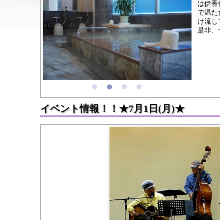
は伊香
で温た
け流し
是非、
イベント情報！！★7月1日(月)★