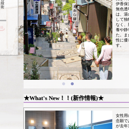
伊香保
無色透
は、湯
して独
なく、
養や静
た。ま
性に優
す。
★What's New！！(新作情報)★
女性用
念願で
が去年