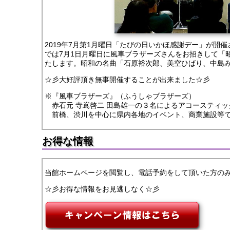
2019年7月第1月曜日「たびの日いかほ感謝デー」が開
では7月1日月曜日に風車ブラザーズさんをお招きして「
たします。昭和の名曲「石原裕次郎、美空ひばり、中島
☆彡大好評頂き無事開催することが出来ました☆彡
※『風車ブラザーズ』（ふうしゃブラザーズ）
赤石元 寺嶌啓二 田島雄一の３名によるアコースティッ
前橋、渋川を中心に県内各地のイベント、商業施設等で
お得な情報
当館ホームページを閲覧し、電話予約をして頂いた方の
☆彡お得な情報をお見逃しなく☆彡