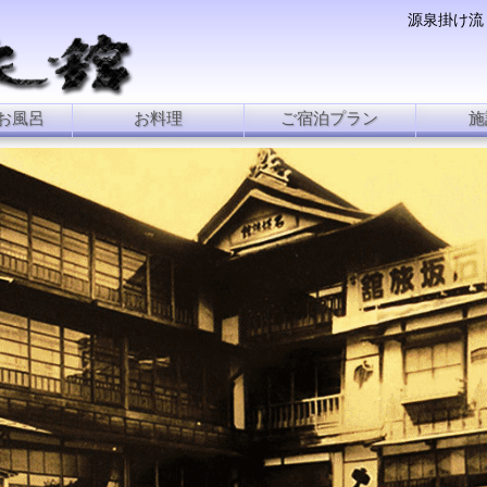
源泉掛け流
お風呂
お料理
ご宿泊プラン
施